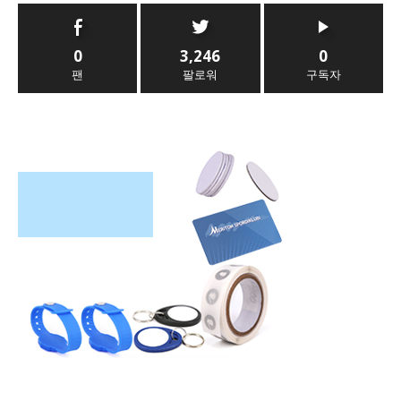
0
3,246
0
팬
팔로워
구독자