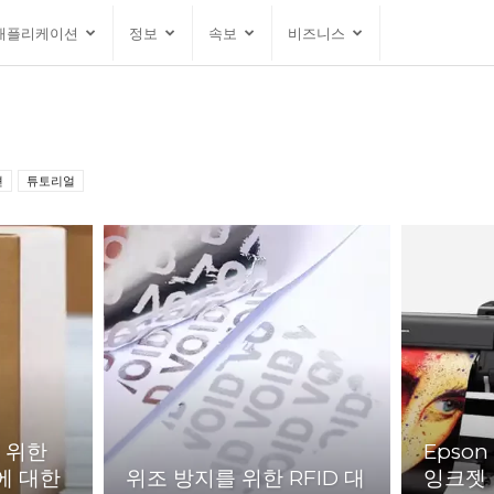
애플리케이션
정보
속보
비즈니스
션
튜토리얼
 위한
Epson 
에 대한
위조 방지를 위한 RFID 대
잉크젯 