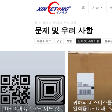
싱
홈
기술
예
홈
정보
문제 및 우려 사항
문제 및 우려 사항
통
기본 가이드
구성
발현
문제 및 우려 사항
솔루
블
로
그
귀하의 비즈니스를
RFID 대 QR 코드: 어느 것
일회용 RFID 태그