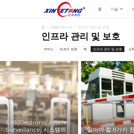
싱
홈
기술
예
홈
애플리케이션
인프라 관리 및 보호
인프라 관리 및 보호
통
커머스
바코드 보완
예
인프라 관리 및 보호
교
블
로
그
EAS(Electronic Article
Surveillance) 시스템의
알아야 할 8가지 