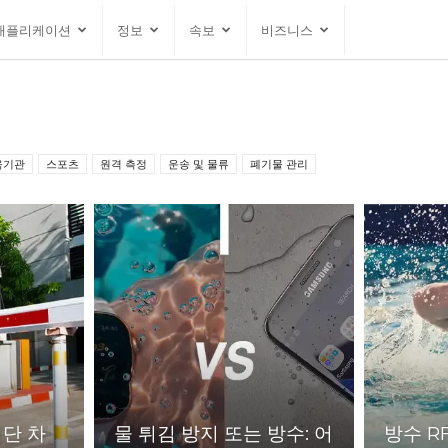
애플리케이션
정보
속보
비즈니스
육기관
스포츠
원격 측정
운송 및 물류
폐기물 관리
첨단 차
물 튀김 방지 또는 방수: 어
방수 R