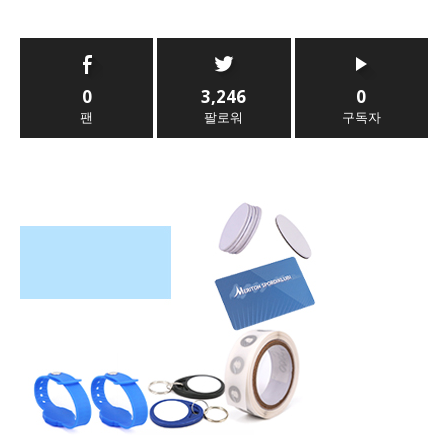
0
3,246
0
팬
팔로워
구독자