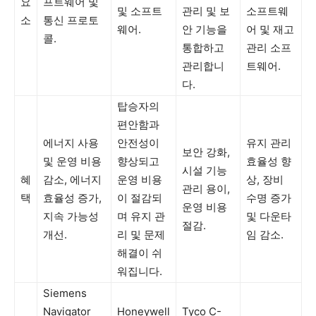
요
프트웨어 및
및 소프트
관리 및 보
소프트웨
소
통신 프로토
웨어.
안 기능을
어 및 재고
콜.
통합하고
관리 소프
관리합니
트웨어.
다.
탑승자의
편안함과
에너지 사용
안전성이
유지 관리
보안 강화,
및 운영 비용
향상되고
효율성 향
시설 기능
혜
감소, 에너지
운영 비용
상, 장비
관리 용이,
택
효율성 증가,
이 절감되
수명 증가
운영 비용
지속 가능성
며 유지 관
및 다운타
절감.
개선.
리 및 문제
임 감소.
해결이 쉬
워집니다.
Siemens
Navigator
Honeywell
Tyco C-