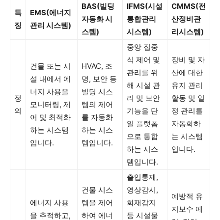
BAS(빌딩
IFMS(시설
CMMS(전
특
EMS(에너지
자동화 시
통합관리
산정비관
징
관리 시스템)
스템)
시스템)
리시스템)
중앙 집중
식 제어 및
장비 및 자
건물 또는 시
HVAC, 조
관리를 위
산에 대한
설 내에서 에
명, 보안 등
해 시설 관
유지 관리
너지 사용을
빌딩 시스
정
리 및 보안
활동 및 일
모니터링, 제
템의 제어
의
기능을 단
정 관리를
어 및 최적화
를 자동화
일 플랫폼
자동화하
하는 시스템
하는 시스
으로 통합
는 시스템
입니다.
템입니다.
하는 시스
입니다.
템입니다.
출입통제,
건물 시스
영상감시,
예방적 유
에너지 사용
템을 제어
화재감지
지보수 예
을 추적하고,
하여 에너
등 시설물