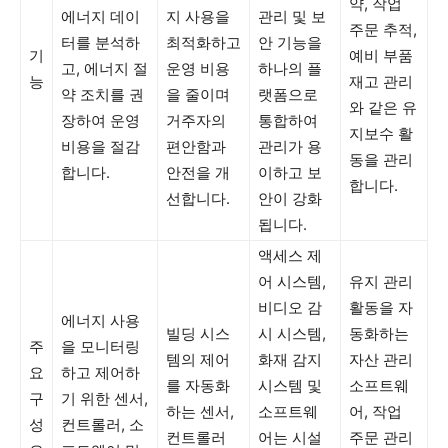
약, 작업
에너지 데이
지 사용을
관리 및 보
주문 추적,
터를 분석하
최적화하고
안 기능을
기
예비 부품
고, 에너지 절
운영 비용
하나의 플
능
재고 관리
약 조치를 권
을 줄이며
랫폼으로
와 같은 유
장하여 운영
거주자의
통합하여
지보수 활
비용을 절감
편안함과
관리가 용
동을 관리
합니다.
안전을 개
이하고 보
합니다.
선합니다.
안이 강화
됩니다.
액세스 제
어 시스템,
유지 관리
비디오 감
활동을 자
에너지 사용
빌딩 시스
시 시스템,
동화하는
주
을 모니터링
템의 제어
화재 감지
자산 관리
요
하고 제어하
를 자동화
시스템 및
소프트웨
구
기 위한 센서,
하는 센서,
소프트웨
어, 작업
성
컨트롤러, 소
컨트롤러
어는 시설
주문 관리