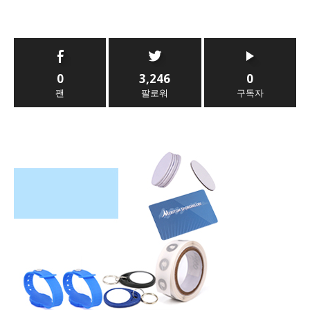
0
3,246
0
팬
팔로워
구독자