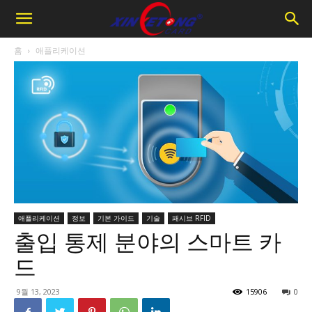
홈
애플리케이션
애플리케이션
정보
기본 가이드
기술
패시브 RFID
출입 통제 분야의 스마트 카
드
9월 13, 2023
15906
0