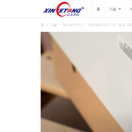
싱
홈
기술
홈
기술
액티브 RFID
인벤토리 태그 101: 정의, 유
예
통
블
로
그