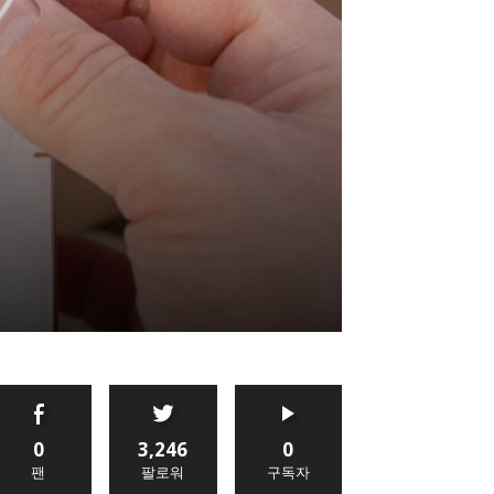
0
3,246
0
팬
팔로워
구독자