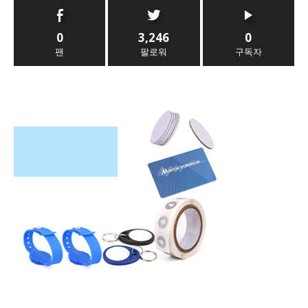
0
3,246
0
팬
팔로워
구독자