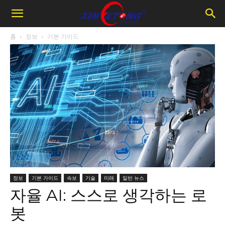
홈
정보
기본 가이드
정보
기본 가이드
속보
기술
미래
일반 뉴스
자율 AI: 스스로 생각하는 로
봇