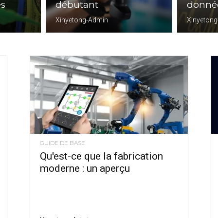
es
débutant
donnée
Xinyetong-Admin
Xinyeton
GUIDE DE BASE
Qu'est-ce que la fabrication
moderne : un aperçu