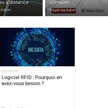
s à distance
complet
g-Admin
Xinyetong-Admin
RFID ACTIVE
Logiciel RFID : Pourquoi en
avez-vous besoin ?