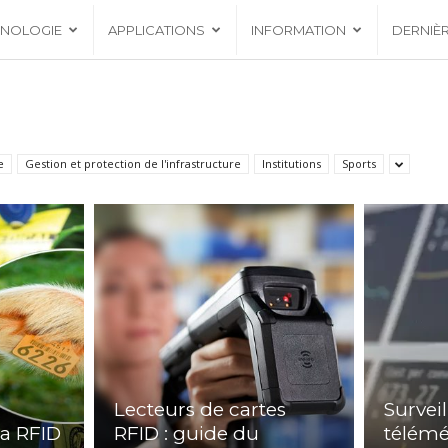
HNOLOGIE
APPLICATIONS
INFORMATION
DERNIÈ
e
Gestion et protection de l'infrastructure
Institutions
Sports
Lecteurs de cartes
Survei
la RFID
RFID : guide du
télémé