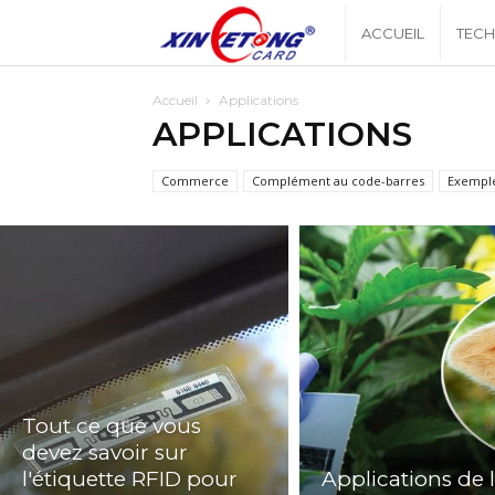
Xingyetonblog
ACCUEIL
TEC
Accueil
Applications
APPLICATIONS
Commerce
Complément au code-barres
Exempl
Tout ce que vous
devez savoir sur
l'étiquette RFID pour
Applications de 