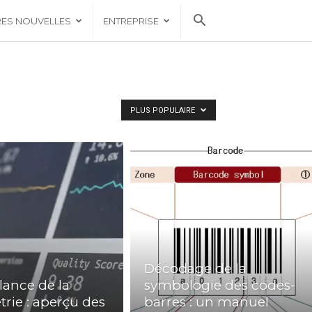
RES NOUVELLES
ENTREPRISE
PLUS POPULAIRE
Décodage de la
llance de la
symbologie des codes-
trie : aperçu des
barres : un manuel