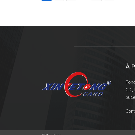
À 
Fond
CO., 
puce 
Cont