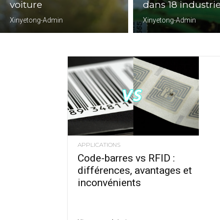
voiture
dans 18 industri
Xinyetong-Admin
Xinyetong-Admin
APPLICATIONS
Code-barres vs RFID :
différences, avantages et
inconvénients