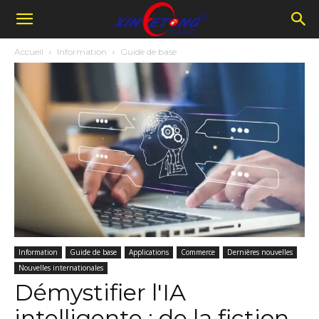
Accueil
Information
Guide de base
Information
Guide de base
Applications
Commerce
Dernières nouvelles
Nouvelles internationales
Démystifier l'IA
intelligente : de la fiction