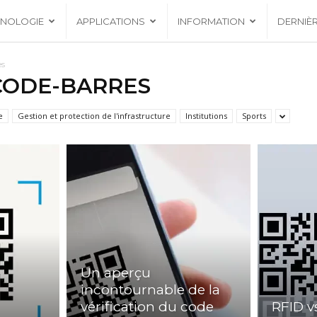
HNOLOGIE
APPLICATIONS
INFORMATION
DERNIÈ
es
CODE-BARRES
e
Gestion et protection de l'infrastructure
Institutions
Sports
Un aperçu
incontournable de la
vérification du code
RFID v