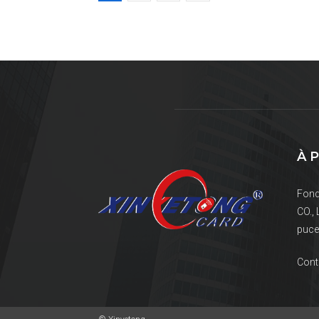
À 
Fond
CO., 
puce 
Cont