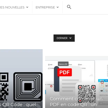
RES NOUVELLES
ENTREPRISE
DERNIER
Comment convertir un
s QR Code : quel
PDF en code QR : un