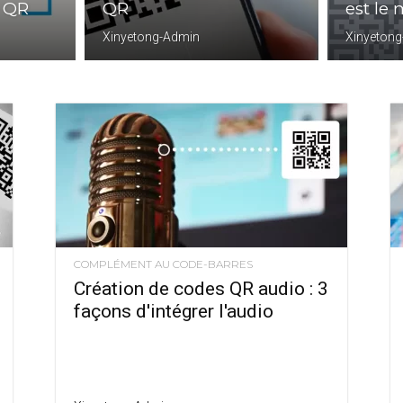
 QR
QR
est le 
Xinyetong-Admin
Xinyeton
COMPLÉMENT AU CODE-BARRES
Création de codes QR audio : 3
façons d'intégrer l'audio