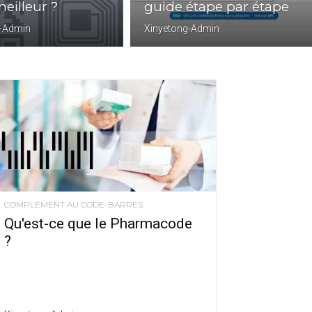
meilleur ?
guide étape par étape
g-Admin
Xinyetong-Admin
COMPLÉMENT AU CODE-BARRES
Qu'est-ce que le Pharmacode
?