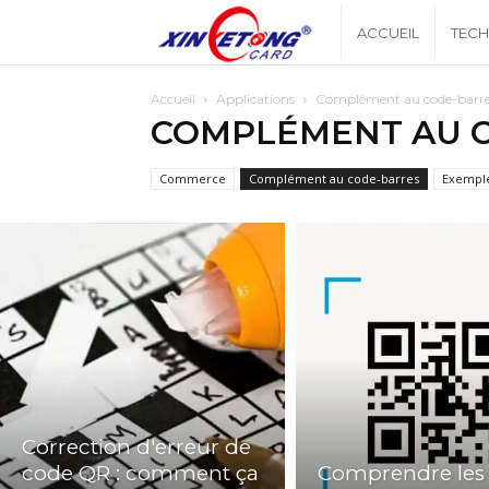
Xingyetonblog
ACCUEIL
TEC
Accueil
Applications
Complément au code-barr
COMPLÉMENT AU 
Commerce
Complément au code-barres
Exempl
Correction d'erreur de
code QR : comment ça
Comprendre les