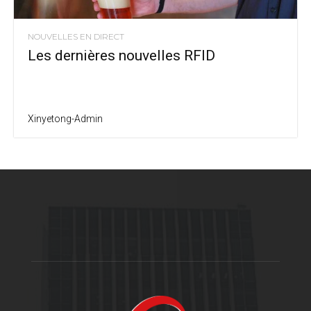
NOUVELLES EN DIRECT
Les dernières nouvelles RFID
Xinyetong-Admin