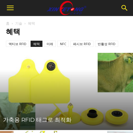
홈
기술
혜택
혜택
액티브 RFID
혜택
미래
NFC
패시브 RFID
반활성 RFID
가축용 RFID 태그로 최적화