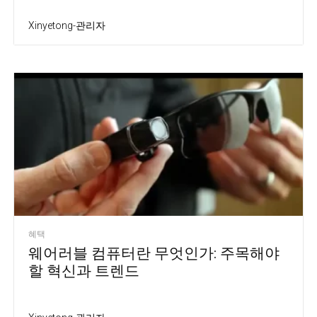
Xinyetong-관리자
혜택
웨어러블 컴퓨터란 무엇인가: 주목해야
할 혁신과 트렌드