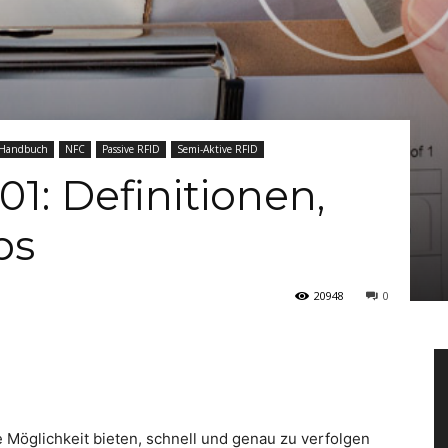
 Handbuch
NFC
Passive RFID
Semi-Aktive RFID
01: Definitionen,
ps
20948
0
ne Möglichkeit bieten, schnell und genau zu verfolgen