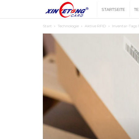
Xingyetongblog
STARTSEITE
T
Start
Technologie
Aktive RFID
Inventar-Tags 