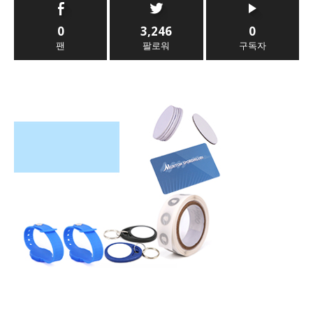
0
3,246
0
팬
팔로워
구독자