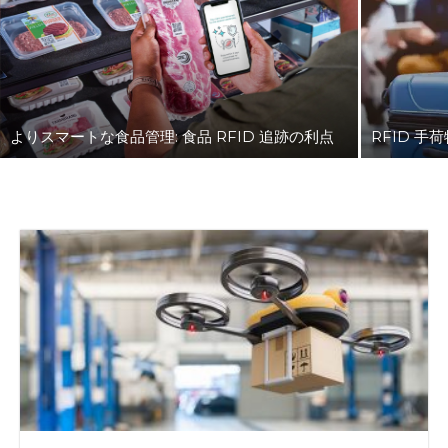
よりスマートな食品管理: 食品 RFID 追跡の利点
RFID 手