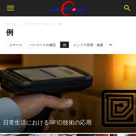
ホーム
アプリケーション
例
例
コマース
バーコードの補完
例
インフラ管理・保護
日常生活におけるRFID技術の応用