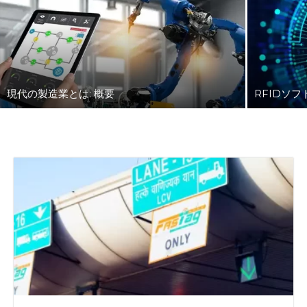
現代の製造業とは: 概要
RFIDソ