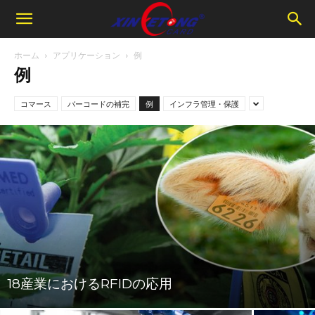
ホーム
アプリケーション
例
例
コマース
バーコードの補完
例
インフラ管理・保護
18産業におけるRFIDの応用