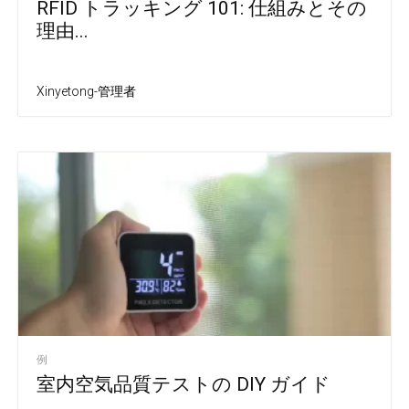
RFID トラッキング 101: 仕組みとその
理由...
Xinyetong-管理者
例
室内空気品質テストの DIY ガイド