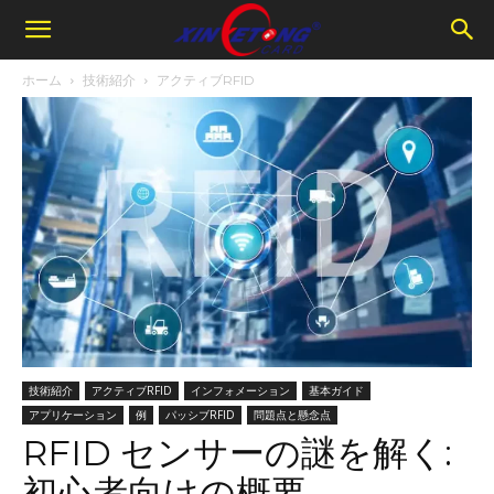
ホーム
技術紹介
アクティブRFID
技術紹介
アクティブRFID
インフォメーション
基本ガイド
アプリケーション
例
パッシブRFID
問題点と懸念点
RFID センサーの謎を解く:
初心者向けの概要