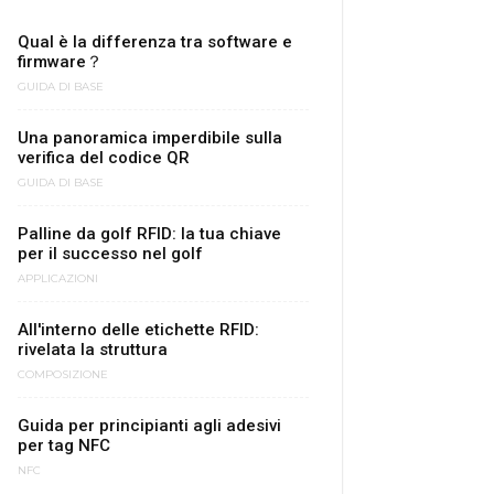
Qual è la differenza tra software e
firmware？
GUIDA DI BASE
Una panoramica imperdibile sulla
verifica del codice QR
GUIDA DI BASE
Palline da golf RFID: la tua chiave
per il successo nel golf
APPLICAZIONI
All'interno delle etichette RFID:
rivelata la struttura
COMPOSIZIONE
Guida per principianti agli adesivi
per tag NFC
NFC