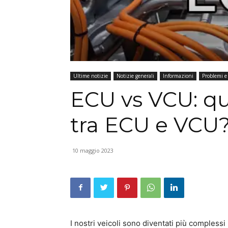
Ultime notizie
Notizie generali
Informazioni
Problemi e
ECU vs VCU: qua
tra ECU e VCU
10 maggio 2023
I nostri veicoli sono diventati più compless