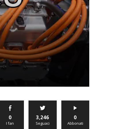
0
3,246
0
I fan
Seguaci
Abbonati