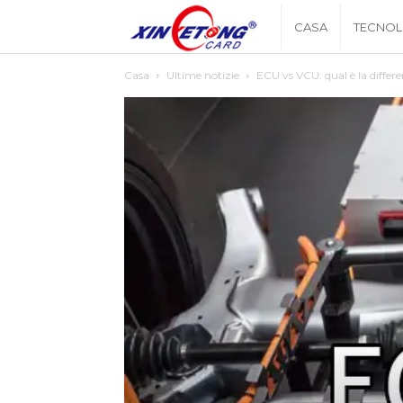
Xingyetongblog
CASA
TECNOL
Casa
Ultime notizie
ECU vs VCU: qual è la diffe