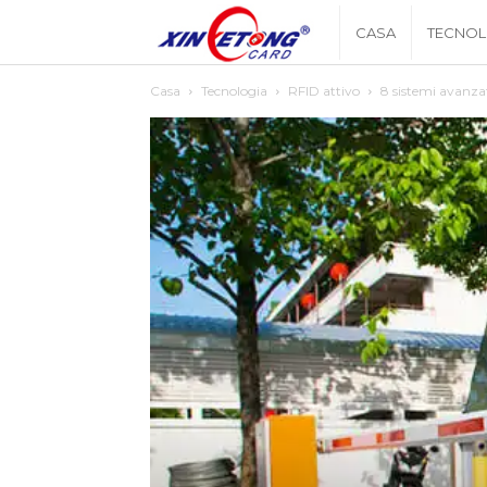
Xingyetongblog
CASA
TECNOL
Casa
Tecnologia
RFID attivo
8 sistemi avanzati