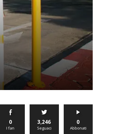
0
3,246
0
I fan
Seguaci
Abbonati