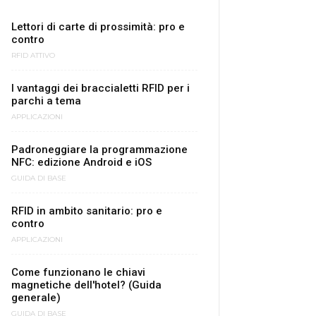
Lettori di carte di prossimità: pro e
contro
RFID ATTIVO
I vantaggi dei braccialetti RFID per i
parchi a tema
APPLICAZIONI
Padroneggiare la programmazione
NFC: edizione Android e iOS
GUIDA DI BASE
RFID in ambito sanitario: pro e
contro
APPLICAZIONI
Come funzionano le chiavi
magnetiche dell'hotel? (Guida
generale)
GUIDA DI BASE