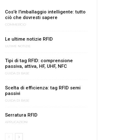
Cos'è l'imballaggio intelligente: tutto
ciò che dovresti sapere
COMMERCIO
Le ultime notizie RFID
ULTIME NOTIZIE
Tipi di tag RFID: comprensione
passiva, attiva, HF, UHF, NFC
GUIDA DI BASE
Scelta di efficienza: tag RFID semi
passivi
GUIDA DI BASE
Serratura RFID
APPLICAZIONI