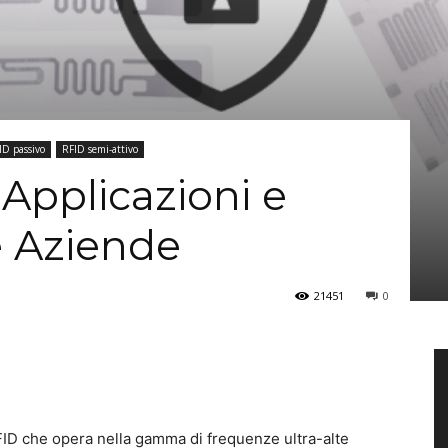
ID passivo
RFID semi-attivo
Applicazioni e
e Aziende
21451
0
FID che opera nella gamma di frequenze ultra-alte