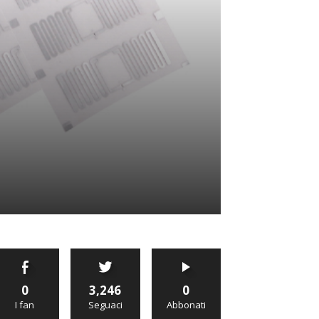
0
3,246
0
I fan
Seguaci
Abbonati