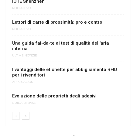
IOTE Shenzhen
RFID ATTIVO
Lettori di carte di prossimità: pro e contro
RFID ATTIVO
Una guida fai-da-te ai test di qualità dell'aria
interna
ULTIME NOTIZIE
I vantaggi delle etichette per abbigliamento RFID
per i rivenditori
APPLICAZIONI
Evoluzione delle proprietà degli adesivi
GUIDA DI BASE