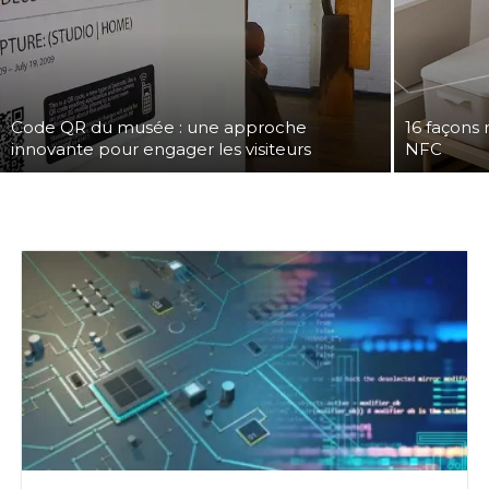
Code QR du musée : une approche
16 façons r
innovante pour engager les visiteurs
NFC