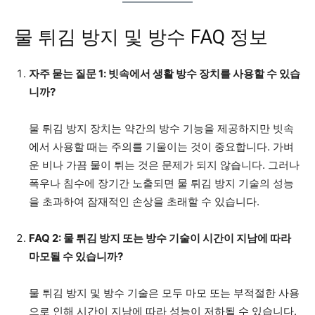
준
물 튀김 방지 및 방수 FAQ 정보
방
수
보통 IPX6 미만
IPX7 이상
등
자주 묻는 질문 1: 빗속에서 생활 방수 장치를 사용할 수 있습
급
니까?
디
자
방수 재료와 특수 씰이 있을 수 있
장치에 물이 들어가
물 튀김 방지 장치는 약간의 방수 기능을 제공하지만 빗속
인
지만 방수 디자인만큼 광범위하지
지하기 위한 특수 씰
에서 사용할 때는 주의를 기울이는 것이 중요합니다. 가벼
특
는 않습니다.
방수 소재.
운 비나 가끔 물이 튀는 것은 문제가 되지 않습니다. 그러나
징
폭우나 침수에 장기간 노출되면 물 튀김 방지 기술의 성능
사
을 초과하여 잠재적인 손상을 초래할 수 있습니다.
용
가벼운 비나 물보라 속에서 사용하
수상 스포츠 또는 
목
기에 적합합니다.
하기에 적합합니다
FAQ 2: 물 튀김 방지 또는 방수 기술이 시간이 지남에 따라
적
마모될 수 있습니까?
디
자
물 튀김 방지 및 방수 기술은 모두 마모 또는 부적절한 사용
물 침투를 방지하기 위한 씰 및 개
특수 방수 소재, 
인
으로 인해 시간이 지남에 따라 성능이 저하될 수 있습니다.