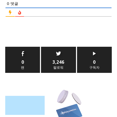
0
댓글
0
3,246
0
팬
팔로워
구독자