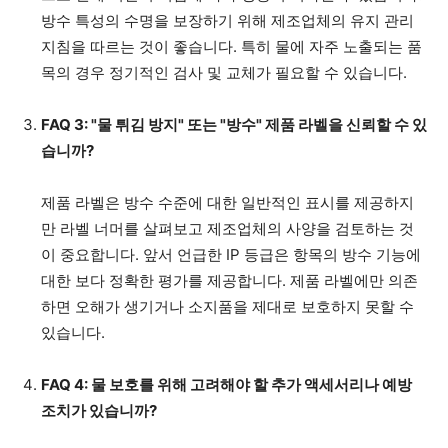
스킷
및 솔기, 유선형 
특
방수 특성의 수명을 보장하기 위해 제조업체의 유지 관리
징
지침을 따르는 것이 좋습니다. 특히 물에 자주 노출되는 품
생활 방수 스마트폰 케이스, 시계,
방수 카메라, 다이빙
목의 경우 정기적인 검사 및 교체가 필요할 수 있습니다.
예
백팩.
이 백.
비
FAQ 3: "물 튀김 방지" 또는 "방수" 제품 라벨을 신뢰할 수 있
일반적으로 저렴
일반적으로 더 비쌉
용
습니까?
물 튀김 방지 대 방수
제품 라벨은 방수 수준에 대한 일반적인 표시를 제공하지
만 라벨 너머를 살펴보고 제조업체의 사양을 검토하는 것
이 중요합니다. 앞서 언급한 IP 등급은 항목의 방수 기능에
대한 보다 정확한 평가를 제공합니다. 제품 라벨에만 의존
하면 오해가 생기거나 소지품을 제대로 보호하지 못할 수
있습니다.
FAQ 4: 물 보호를 위해 고려해야 할 추가 액세서리나 예방
조치가 있습니까?