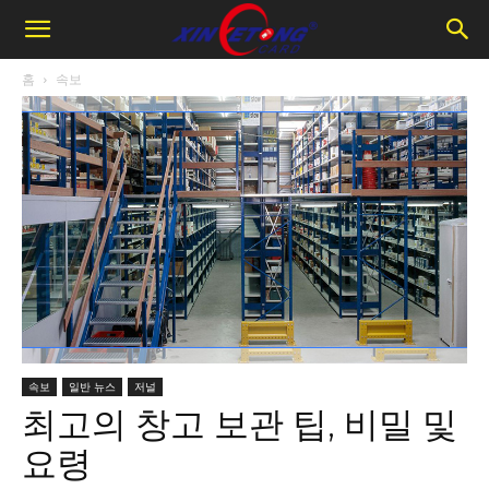
홈
속보
속보
일반 뉴스
저널
최고의 창고 보관 팁, 비밀 및
요령