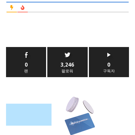
0
3,246
0
팬
팔로워
구독자