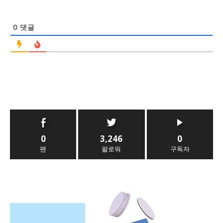
0
댓글
0
3,246
0
팬
팔로워
구독자