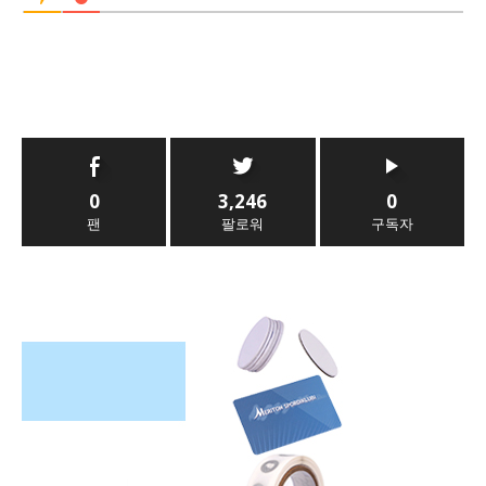
0
3,246
0
팬
팔로워
구독자