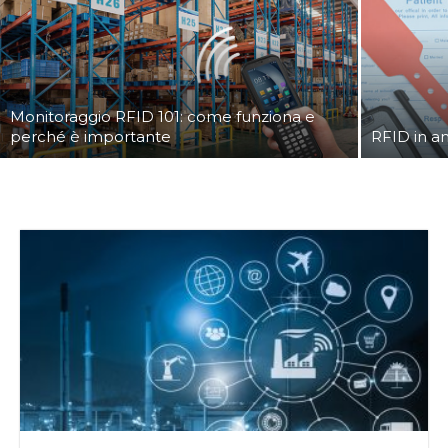
Monitoraggio RFID 101: come funziona e
perché è importante
RFID in am