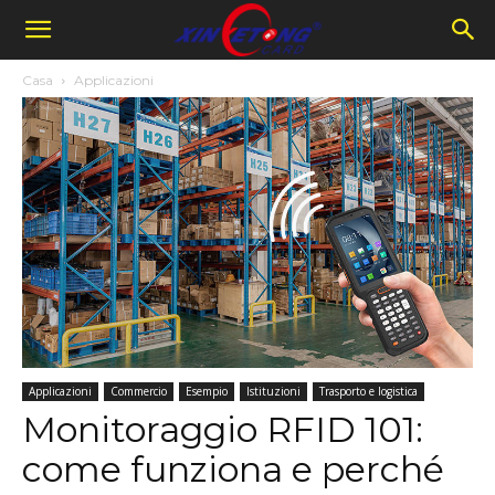
Casa
Applicazioni
Applicazioni
Commercio
Esempio
Istituzioni
Trasporto e logistica
Monitoraggio RFID 101:
come funziona e perché