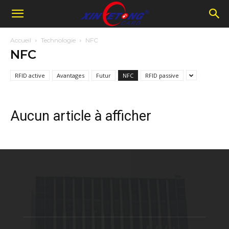
Accueil
Technologie
NFC
NFC
RFID active
Avantages
Futur
NFC
RFID passive
Aucun article à afficher