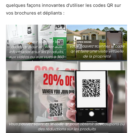
quelques façons innovantes d'utiliser les codes QR sur
vos brochures et dépliants :
Vous pouvez scanner les
Vous pouvez scanner le code
codes qr pour accéder aux
qr et faire une visite virtuelle
informations sur les produits,
de la propriété
aux vidéos ou aux vues à 360
degrés
Vous pouvez scanner le code qr pour obtenir des coupons ou
des réductions sur les produits