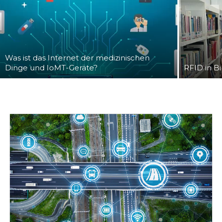
Was ist das Internet der medizinischen
Dinge und IoMT-Geräte?
RFID in B