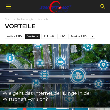
Start
Technologie
Vorteile
VORTEILE
Aktive RFID
Vorteile
Zukunft
NFC
Passive RFID
Wie geht das Internet der Dinge in der
Wirtschaft vor sich?