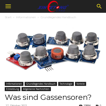
Start
Informationen
Grundlegendes Handbuch
Informationen
Grundlegendes Handbuch
Technologie
Vorteile
Eilmeldung
Allgemeine Nachrichten
Was sind Gassensoren?
27. Oktober 2022
13896
0