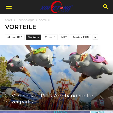
Start
Technologie
Vorteile
VORTEILE
Aktive RFID
Vorteile
Zukunft
NFC
Passive RFID
Die Vorteile von RFID-Armbändern für
Freizeitparks