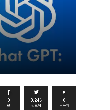
0
3,246
0
팬
팔로워
구독자