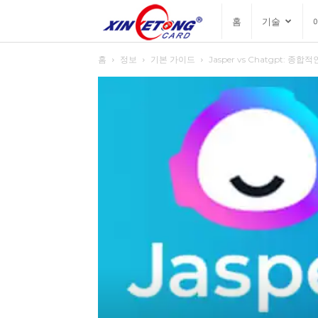
싱
홈
기술
홈
정보
기본 가이드
Jasper vs Chatgpt: 종합
예
통
블
로
그