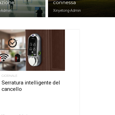
azione
connessa
g-Admin
Xinyetong-Admin
GIORNALE
Serratura intelligente del
cancello