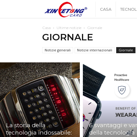
Xingyetongblog
CASA
TECNOL
Casa
Ultime notizie
Giornale
GIORNALE
Notizie generali
Notizie internazionali
Giornale
La storia della
6 svantaggi e va
tecnologia indossabile:
della tecnologia