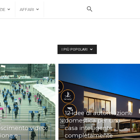
ZIE
AFFARI
I PIÙ POPOLARI
12 idee di automazione
domestica per una
scimento video:
casa intelligente
zione e
completamente