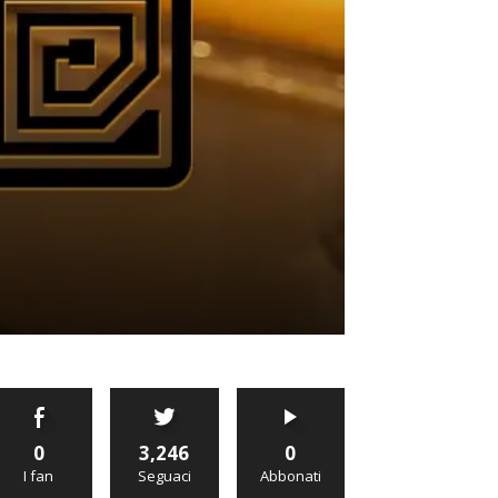
0
3,246
0
I fan
Seguaci
Abbonati