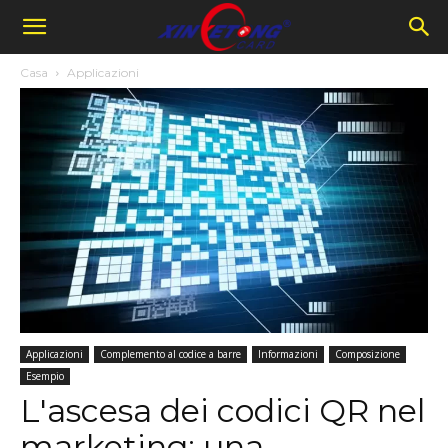
Casa
Applicazioni
Applicazioni
Complemento al codice a barre
Informazioni
Composizione
Esempio
L'ascesa dei codici QR nel
marketing: una