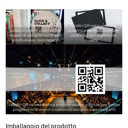
I codici QR nel marketing
I codici QR nel marketing
possono essere utilizzati dai
possono essere utilizzati per
negozi di abbigliamento per
creare i propri biglietti da
promuovere i loro negozi
visita
online
I codici QR nel marketing possono essere utilizzati per fornire
programmi di eventi o contenuti esclusivi ai partecipanti
Imballaggio del prodotto