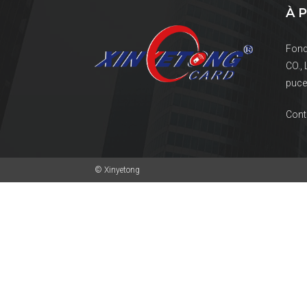
À 
Fond
CO., 
puce 
Cont
© Xinyetong