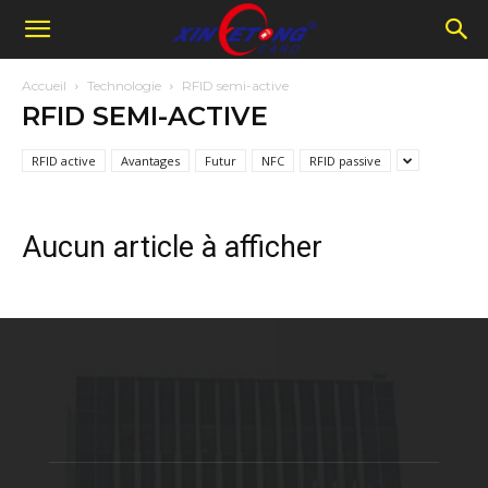
Accueil
Technologie
RFID semi-active
RFID SEMI-ACTIVE
RFID active
Avantages
Futur
NFC
RFID passive
Aucun article à afficher