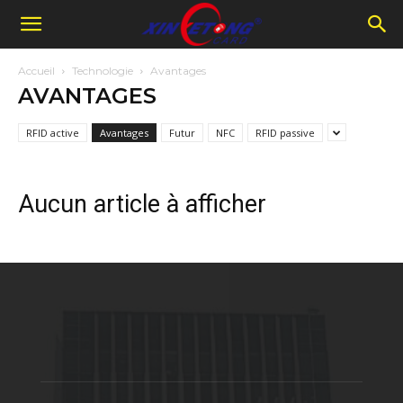
Accueil
Technologie
Avantages
AVANTAGES
RFID active
Avantages
Futur
NFC
RFID passive
Aucun article à afficher