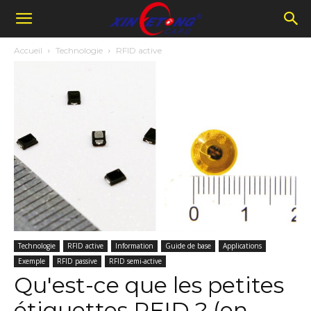
Accueil
Technologie
RFID active
Technologie
RFID active
Information
Guide de base
Applications
Exemple
RFID passive
RFID semi-active
Qu'est-ce que les petites
étiquettes RFID ? (en