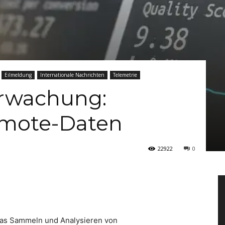
Eilmeldung
Internationale Nachrichten
Telemetrie
rwachung:
Remote-Daten
22922
0
 das Sammeln und Analysieren von