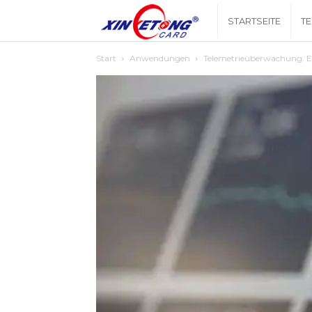
Xingyetongblog
STARTSEITE
T
Start
Anwendungen
Telemetrieüberwachung: E