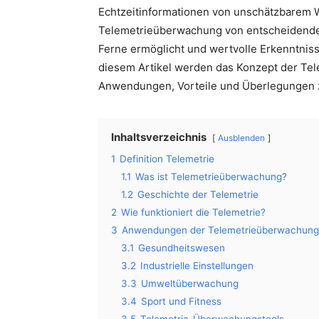
Echtzeitinformationen von unschätzbarem We
Telemetrieüberwachung von entscheidender
Ferne ermöglicht und wertvolle Erkenntnisse
diesem Artikel werden das Konzept der Tel
Anwendungen, Vorteile und Überlegungen z
Inhaltsverzeichnis
Ausblenden
1
Definition Telemetrie
1.1
Was ist Telemetrieüberwachung?
1.2
Geschichte der Telemetrie
2
Wie funktioniert die Telemetrie?
3
Anwendungen der Telemetrieüberwachung
3.1
Gesundheitswesen
3.2
Industrielle Einstellungen
3.3
Umweltüberwachung
3.4
Sport und Fitness
3.5
Telemetrie-Überwachungstools