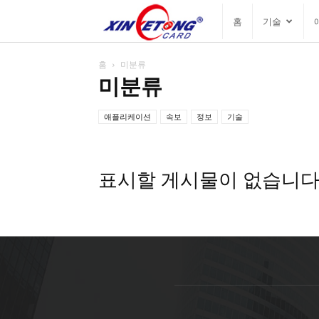
싱
홈
기술
예
홈
미분류
미분류
통
애플리케이션
속보
정보
기술
블
표시할 게시물이 없습니다
로
그