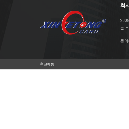
회사
20
는 스
문의
© 신예통