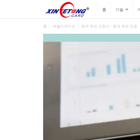
싱
홈
기술
홈
애플리케이션
원격 측정 간호사 - 원격 측정 인증
예
통
블
로
그