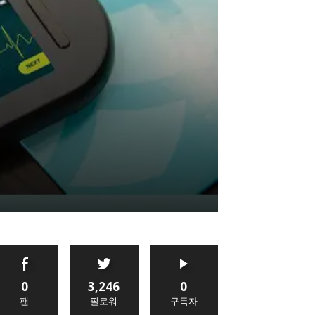
0
3,246
0
팬
팔로워
구독자