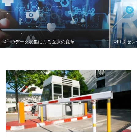
RFIDデータ収集による医療の変革
RFID セ