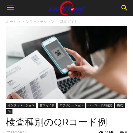
ホーム
インフォメーション
基本ガイド
インフォメーション
基本ガイド
アプリケーション
バーコードの補完
構成
例
検査種別のQRコード例
2023年4月6日
16149
0