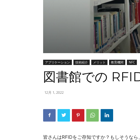
グ
アプリケーション
技術紹介
メリット
教育機関
NFC
図書館での RFID
12月 1, 2022
皆さんはRFIDをご存知ですか？もしそうな