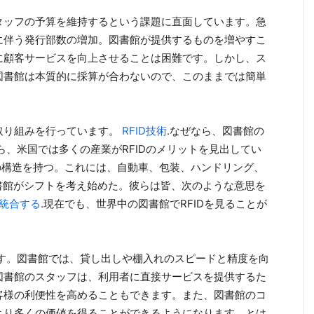
タッフの予算を維持するという課題に直面しています。急
に伴う発行部数の増加。図書館が提供するものを増やすこ
に顧客サービスを向上させることは困難です。しかし、ス
図書館は本質的に採算が合わないので、このままでは簡単
取り組みを行っています。
RFID技術
.なぜなら、図書館の
ら、米国では多くの産業がRFIDのメリットを見出してい
構造を持つ。これには、自動車、包装、ハンドリング、
図書館がシフトを考え始めた。彼らは皆、次のような意思を
に統合する
.現在でも、世界中の図書館でRFIDを見ることが
ます。図書館では、貸し出しや棚入れのスピードと精度を向
図書館のスタッフは、利用者に直接サービスを提供するた
客様の利便性を高めることもできます。また、図書館のコ
より多くの価値を得ることができるようになります。とは