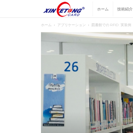
シ
ホーム
技術紹介
ホーム
アプリケーション
図書館での RFID: 実装例
ン
ゲ
ト
ン
ブ
ロ