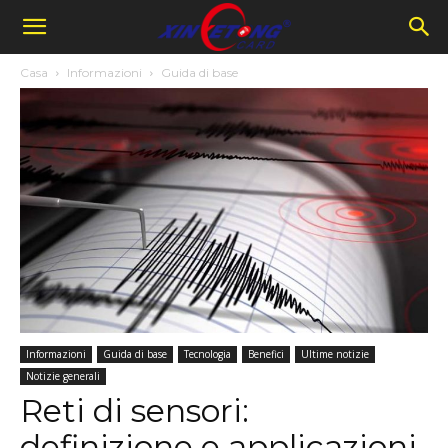
Casa
Informazioni
Guida di base
Informazioni
Guida di base
Tecnologia
Benefici
Ultime notizie
Notizie generali
Reti di sensori:
definizione e applicazioni