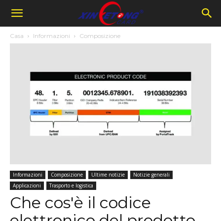
Casa
Informazioni
Composizione
Informazioni
Composizione
Ultime notizie
Notizie generali
Applicazioni
Trasporto e logistica
Che cos'è il codice
elettronico del prodotto