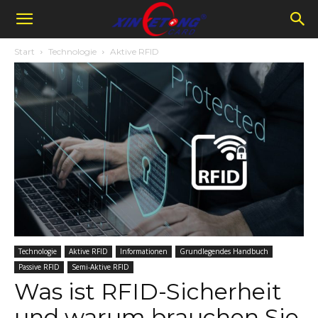
Start
Technologie
Aktive RFID
Technologie
Aktive RFID
Informationen
Grundlegendes Handbuch
Passive RFID
Semi-Aktive RFID
Was ist RFID-Sicherheit
und warum brauchen Sie